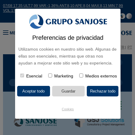
07/08 17:35 ULT:7,99 VAR:-1,36% ANT:8,10 APE:8,04 MAX:8,13 MIN:7,99
VOL:17664
MENÚ
Preferencias de privacidad
ES
EN
FR
PT
Utilizamos cookies en nuestro sitio web. Algunas de
ellas son esenciales, mientras que otras nos
LÍNEA DE NEGOCIO
CONTINENTES
ayudan a mejorar este sitio web y su experiencia.
Esencial
Marketing
Medios externos
TIPOLOGÍA DE OBRA
POR NOMBRE
Cookies