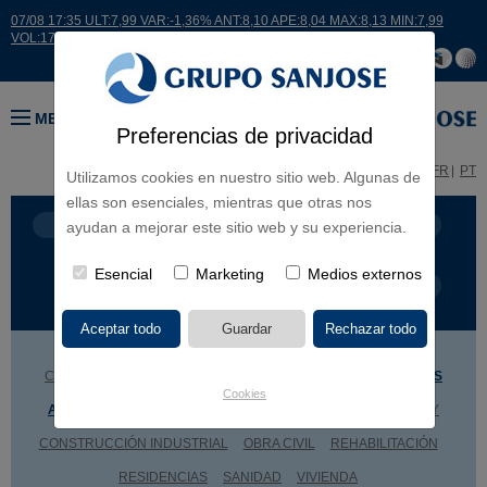
07/08 17:35 ULT:7,99 VAR:-1,36% ANT:8,10 APE:8,04 MAX:8,13 MIN:7,99
VOL:17664
MENÚ
Preferencias de privacidad
ES
EN
FR
PT
Utilizamos cookies en nuestro sitio web. Algunas de
ellas son esenciales, mientras que otras nos
LÍNEA DE NEGOCIO
CONTINENTES
ayudan a mejorar este sitio web y su experiencia.
Esencial
Marketing
Medios externos
TIPOLOGÍA DE OBRA
POR NOMBRE
CENTROS COMERCIALES
CULTURA
DEPORTE
EDIFICIOS
Cookies
ADMINISTRATIVOS
EDUCACIÓN
HOTELES
INGENIERÍA Y
CONSTRUCCIÓN INDUSTRIAL
OBRA CIVIL
REHABILITACIÓN
RESIDENCIAS
SANIDAD
VIVIENDA