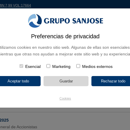
MIN:7,99 VOL:17664
Preferencias de privacidad
EL MUNDO
PROYECTOS
ACCIONISTAS E INVERSORES
INNOVACIÓN
RS
tilizamos cookies en nuestro sitio web. Algunas de ellas son esenciales
ientras que otras nos ayudan a mejorar este sitio web y su experiencia
RSOR
Esencial
Marketing
Medios externos
-2026
neral de Accionistas
-2026
Cookies
ión y Presentación de la Información Financiera correspondiente al Ej
-2025
neral de Accionistas