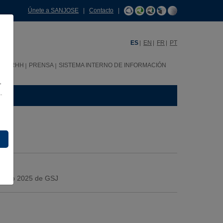
Únete a SANJOSE
|
Contacto
|
ES
EN
FR
PT
C
RRHH
PRENSA
SISTEMA INTERNO DE INFORMACIÓN
,
.
ercicio 2025 de GSJ