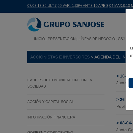
07/08 17:35 ULT:7,99 VAR:-1,36% ANT:8,10 APE:8,04 MAX:8,13 
INICIO
PRESENTACIÓN
LÍNEAS DE NEGOCIO
GSJ EN 
U
m
ACCIONISTAS E INVERSORES
> AGENDA DEL INVE
>
16-04
CAUCES DE COMUNICACIÓN CON LA
Junta Ge
SOCIEDAD
>
26-02
ACCIÓN Y CAPITAL SOCIAL
Publicac
INFORMACIÓN FINANCIERA
>
08-04
Junta Ge
GOBIERNO CORPORATIVO