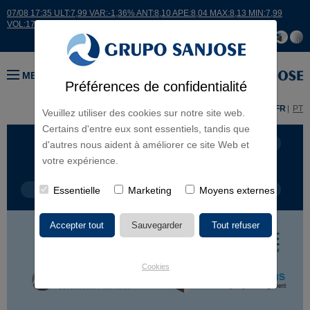
07/08 17:35 ULT:7,99 VAR:-1,36% ANT:8,10 APE:8,04 MAX:8,13 MIN:7,99
VOL:17664
MENU
Préférences de confidentialité
ES
EN
FR
PT
Veuillez utiliser des cookies sur notre site web.
Certains d'entre eux sont essentiels, tandis que
LIGNES D'ACTIVITÉ
CONTINENTS
d'autres nous aident à améliorer ce site Web et
votre expérience.
TYPE DE PROJET
Essentielle
Marketing
NOM DU PROJET
Moyens externes
Cookies