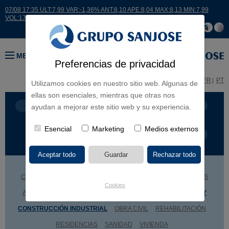
07/08 17:35 ULT:7,99 VAR:-1,36% ANT:8,10 APE:8,04 MAX:8,13 MIN:7,99
VOL:17664
MENÚ
Preferencias de privacidad
ES
EN
FR
PT
Utilizamos cookies en nuestro sitio web. Algunas de
ellas son esenciales, mientras que otras nos
LÍNEA DE NEGOCIO
CONTINENTES
ayudan a mejorar este sitio web y su experiencia.
Esencial
Marketing
Medios externos
TIPOLOGÍA DE OBRA
POR NOMBRE
CENTROS COMERCIALES
CULTURA
DEPORTE
EDIFICIOS
Cookies
ADMINISTRATIVOS
EDUCACIÓN
HOTELES
INGENIERÍA Y
CONSTRUCCIÓN INDUSTRIAL
OBRA CIVIL
REHABILITACIÓN
RESIDENCIAS
SANIDAD
VIVIENDA