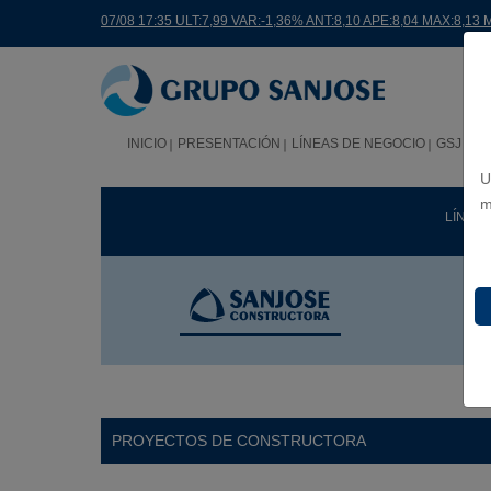
07/08 17:35 ULT:7,99 VAR:-1,36% ANT:8,10 APE:8,04 MAX:8,13 
INICIO
PRESENTACIÓN
LÍNEAS DE NEGOCIO
GSJ EN
U
m
LÍNEA
PROYECTOS DE CONSTRUCTORA