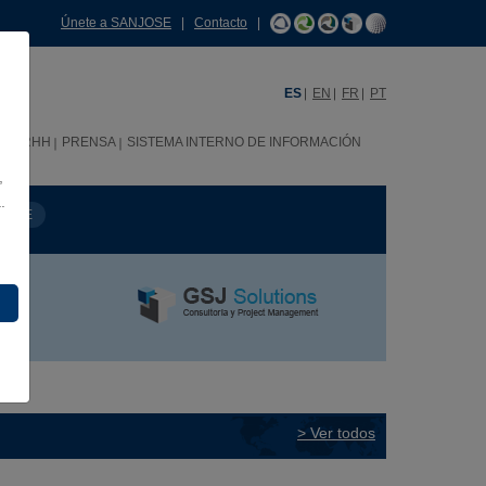
Únete a SANJOSE
|
Contacto
|
ES
EN
FR
PT
C
RRHH
PRENSA
SISTEMA INTERNO DE INFORMACIÓN
,
.
MBRE
> Ver todos