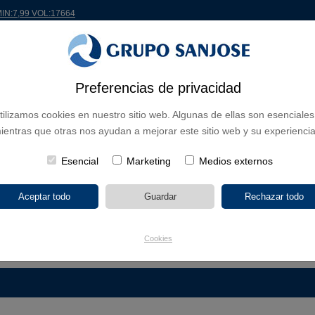
MIN:7,99 VOL:17664
Preferencias de privacidad
 EL MUNDO
PROYECTOS
ACCIONISTAS E INVERSORES
INNOVACIÓN
RS
tilizamos cookies en nuestro sitio web. Algunas de ellas son esenciales
ientras que otras nos ayudan a mejorar este sitio web y su experiencia
 DE NEGOCIO
CONTINENTES
TIPOLOGÍA DE OBRA
POR NO
Esencial
Marketing
Medios externos
Cookies