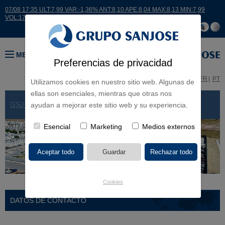
07/08 17:35 ULT:7,99 VAR:-1,36% ANT:8,10 APE:8,04 MAX:8,13 MIN:7,99
VOL:17664
MENÚ
Preferencias de privacidad
ES
EN
FR
PT
Utilizamos cookies en nuestro sitio web. Algunas de
ellas son esenciales, mientras que otras nos
GSJ EN EL MUNDO
> MÉXICO
ayudan a mejorar este sitio web y su experiencia.
Esencial
Marketing
Medios externos
Cookies
DATOS DE CONTACTO