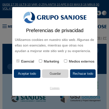
06/08 17:35 ULT:8,10 VAR:-0,25% ANT:8,10 APE:8,03 MAX:8,16 MIN:8,00
VOL:47811
MENÚ
Preferencias de privacidad
ES
EN
FR
PT
Utilizamos cookies en nuestro sitio web. Algunas de
ellas son esenciales, mientras que otras nos
LÍNEA DE NEGOCIO
CONTINENTES
ayudan a mejorar este sitio web y su experiencia.
Esencial
Marketing
Medios externos
TIPOLOGÍA DE OBRA
POR NOMBRE
Cookies