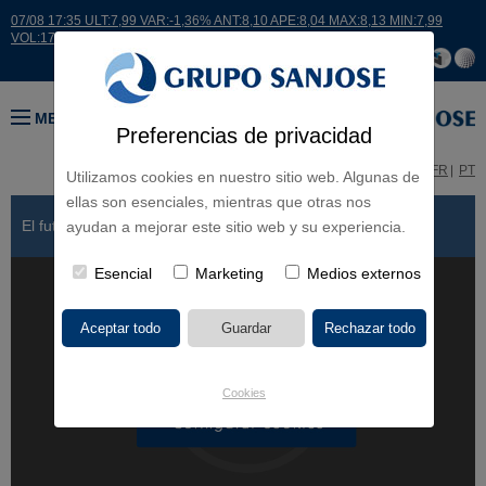
07/08 17:35 ULT:7,99 VAR:-1,36% ANT:8,10 APE:8,04 MAX:8,13 MIN:7,99
VOL:17664
MENÚ
Preferencias de privacidad
ES
EN
FR
PT
Utilizamos cookies en nuestro sitio web. Algunas de
ellas son esenciales, mientras que otras nos
El futuro se construye
ayudan a mejorar este sitio web y su experiencia.
Esencial
Marketing
Medios externos
Cookies