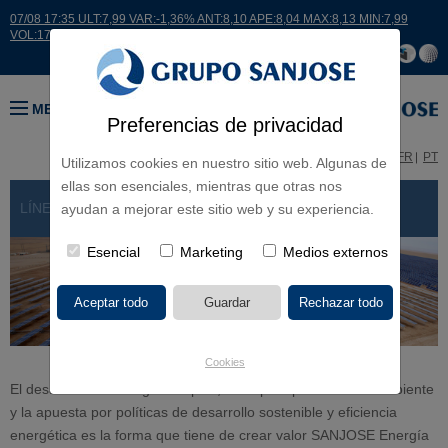
07/08 17:35 ULT:7,99 VAR:-1,36% ANT:8,10 APE:8,04 MAX:8,13 MIN:7,99
VOL:17664
MENÚ
Preferencias de privacidad
ES
EN
FR
PT
Utilizamos cookies en nuestro sitio web. Algunas de
ellas son esenciales, mientras que otras nos
LÍNEAS DE NEGOCIO
> ENERGÍA Y MEDIO AMBIENTE
ayudan a mejorar este sitio web y su experiencia.
Esencial
Marketing
Medios externos
Cookies
El desarrollo de energías limpias, el respeto por el medio ambiente
y la apuesta por políticas de desarrollo sostenible y eficiencia
energética es la forma que tiene de crear valor SANJOSE Energía