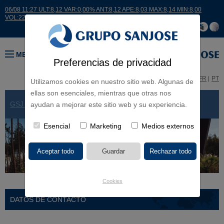
06/08 11:27 ULT:8,12 VAR:0,00% ANT:8,12 APE:8,03 MAX:8,14 MIN:8,00
VOL:22460
MENÚ
Preferencias de privacidad
ES
EN
FR
PT
Utilizamos cookies en nuestro sitio web. Algunas de
ellas son esenciales, mientras que otras nos
GSJ EN EL MUNDO
> PORTUGAL
ayudan a mejorar este sitio web y su experiencia.
Esencial
Marketing
Medios externos
Cookies
DATOS DE CONTACTO