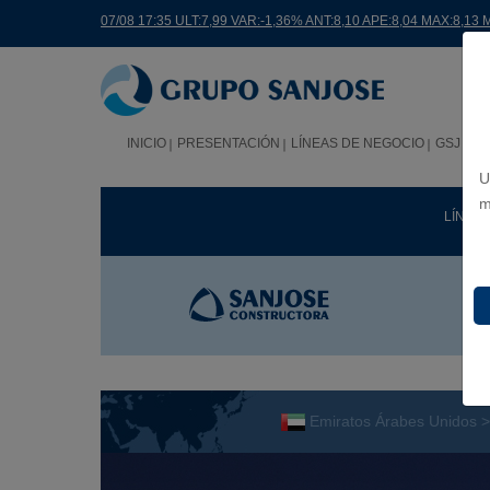
07/08 17:35 ULT:7,99 VAR:-1,36% ANT:8,10 APE:8,04 MAX:8,13 
INICIO
PRESENTACIÓN
LÍNEAS DE NEGOCIO
GSJ EN
U
m
LÍNEA
Emiratos Árabes Unidos 