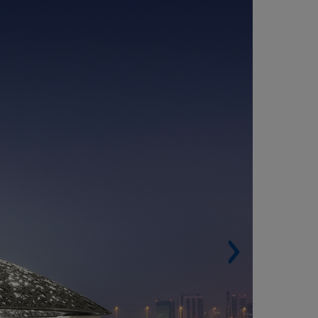
USEO LOUVRE ABU DHABI, DISTRITO
ULTURAL DE SAAYIDAT (EMIRATOS
RABES UNIDOS)
mplejo museológico formado por edificios,
bellones, plazas, pasillos y canales que evocan
una ciudad flotante sobre el mar inspirado en la
quitectura árabe tradicional. Destaca su Domo
 180 metros de diámetro (que da la impresión
 estar suspendido en el aire) compuesto por
a superposición de patrones diferentes de
cajes geométricos que toma una apariencia de
shrabiya y que provoca una “lluvia de luz” que
unda todo el Museo.
Superficie construida. 97.000 m².
Edificios. 55.