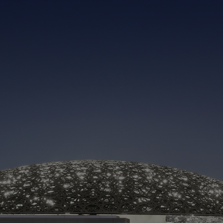
M
C
Á
Co
pa
a 
ar
de
de
un
en
ma
in
> 
> 