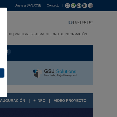
Únete a SANJOSE
|
Contacto
|
ES
EN
FR
PT
C
RRHH
PRENSA
SISTEMA INTERNO DE INFORMACIÓN
,
.
MBRE
NAUGURACIÓN
|
+ INFO
|
VIDEO PROYECTO