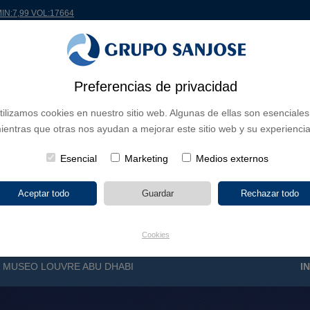
MIN:7,99 VOL:17664
Preferencias de privacidad
 EL MUNDO
PROYECTOS
ACCIONISTAS E INVERSORES
INNOVACIÓN
RS
tilizamos cookies en nuestro sitio web. Algunas de ellas son esenciales
ientras que otras nos ayudan a mejorar este sitio web y su experiencia
 DE NEGOCIO
CONTINENTES
TIPOLOGÍA DE OBRA
POR NO
Esencial
Marketing
Medios externos
Cookies
>
MUSEO LOUVRE ABU DHABI
I