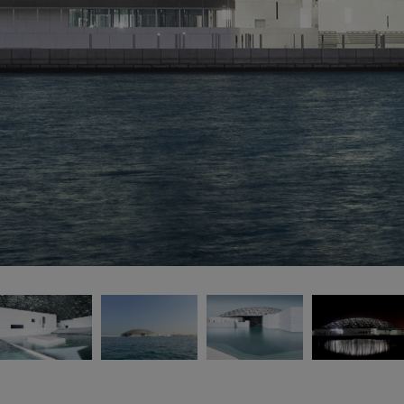
> 
> 
* 
* 
Lo
ce
im
Pr
20
Pr
Qu
Ca
* 
Ga
Co
añ