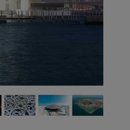
Galerías de Arte. 9.200 m².
Arquitecto. Jean Nouvel (Premio Pritzker).
Certificación LEED Plata.
Premios MEED Projects Awards 2018. El Museo
uvre Abu Dhabi fue galardonado en la
remonia realizada en Dubai con tres
portantes premios: UAE National Winner 2018 /
emio Nacional de Emiratos Árabes Unidos
18, Leisure and Tourism Project of the Year /
oyecto de Ocio y Turismo del Año y MEED
ality Project of the Year / MEED Proyecto de
lidad del Año.
Premio “European Steel Design Awards 2017”.
lardón que la Convención Europea para la
nstrucción de Acero (ECCS) otorga cada dos
os desde 1997 con el fin de fomentar la