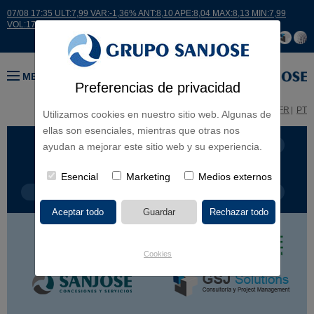
07/08 17:35 ULT:7,99 VAR:-1,36% ANT:8,10 APE:8,04 MAX:8,13 MIN:7,99
VOL:17664
MENÚ
Preferencias de privacidad
ES
EN
FR
PT
Utilizamos cookies en nuestro sitio web. Algunas de
ellas son esenciales, mientras que otras nos
LÍNEA DE NEGOCIO
CONTINENTES
ayudan a mejorar este sitio web y su experiencia.
Esencial
Marketing
Medios externos
TIPOLOGÍA DE OBRA
POR NOMBRE
Cookies