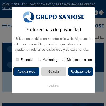
06/08 11:57 ULT:8,14 VAR:0,25% ANT:8,12 APE:8,03 MAX:8,14 MIN:8,00
VOL:22561
MENÚ
Preferencias de privacidad
ES
EN
FR
PT
Utilizamos cookies en nuestro sitio web. Algunas de
ellas son esenciales, mientras que otras nos
LÍNEA DE NEGOCIO
CONTINENTES
ayudan a mejorar este sitio web y su experiencia.
Esencial
Marketing
Medios externos
TIPOLOGÍA DE OBRA
POR NOMBRE
EUROPA
AMÉRICA
ASIA
ÁFRICA
Cookies