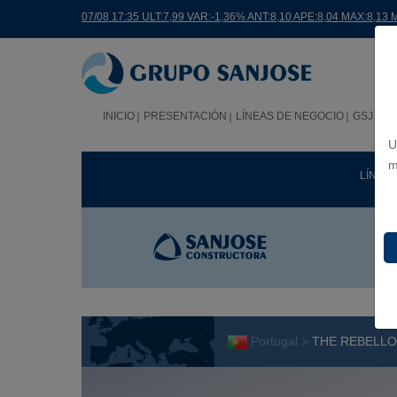
07/08 17:35 ULT:7,99 VAR:-1,36% ANT:8,10 APE:8,04 MAX:8,13 
INICIO
PRESENTACIÓN
LÍNEAS DE NEGOCIO
GSJ EN
U
m
LÍNEA
Portugal >
THE REBELLO 