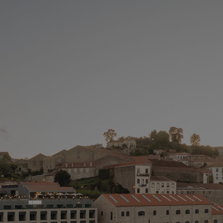
T
V
> 
> 
> 
> 
*