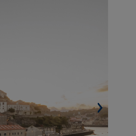
HE REBELLO HOTEL & SPA 5 ESTRELLAS,
ILA NOVA DE GAIA (PORTUGAL)
Superficie construida. 23.526 m².
Apartamentos. 103.
Viviendas. 78.
Arquitectos. Metro Urbe y Arq2525.
Premio Condé Nast Traveler 2025.