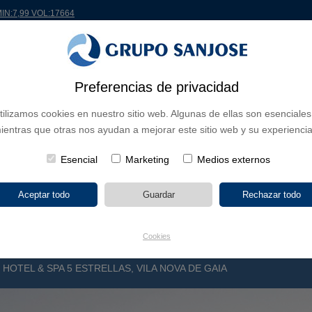
MIN:7,99 VOL:17664
Preferencias de privacidad
 EL MUNDO
PROYECTOS
ACCIONISTAS E INVERSORES
INNOVACIÓN
RS
tilizamos cookies en nuestro sitio web. Algunas de ellas son esenciales
ientras que otras nos ayudan a mejorar este sitio web y su experiencia
 DE NEGOCIO
CONTINENTES
TIPOLOGÍA DE OBRA
POR NO
Esencial
Marketing
Medios externos
Cookies
HOTEL & SPA 5 ESTRELLAS, VILA NOVA DE GAIA