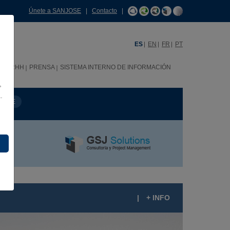
Únete a SANJOSE
|
Contacto
|
ES
EN
FR
PT
C
RRHH
PRENSA
SISTEMA INTERNO DE INFORMACIÓN
,
.
MBRE
|
+ INFO