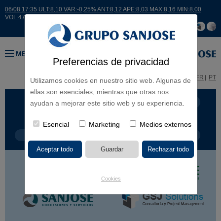
06/08 17:35 ULT:8,10 VAR:-0,25% ANT:8,12 APE:8,03 MAX:8,16 MIN:8,00
VOL:47811
MENÚ
Preferencias de privacidad
ES
EN
FR
PT
Utilizamos cookies en nuestro sitio web. Algunas de
ellas son esenciales, mientras que otras nos
LÍNEA DE NEGOCIO
CONTINENTES
ayudan a mejorar este sitio web y su experiencia.
Esencial
Marketing
Medios externos
TIPOLOGÍA DE OBRA
POR NOMBRE
Cookies