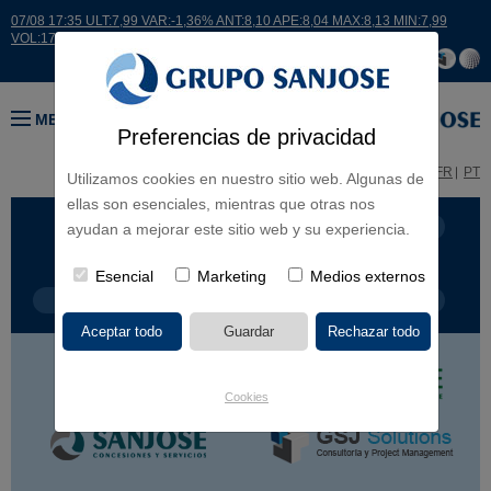
07/08 17:35 ULT:7,99 VAR:-1,36% ANT:8,10 APE:8,04 MAX:8,13 MIN:7,99
VOL:17664
MENÚ
Preferencias de privacidad
ES
EN
FR
PT
Utilizamos cookies en nuestro sitio web. Algunas de
ellas son esenciales, mientras que otras nos
LÍNEA DE NEGOCIO
CONTINENTES
ayudan a mejorar este sitio web y su experiencia.
Esencial
Marketing
Medios externos
TIPOLOGÍA DE OBRA
POR NOMBRE
Cookies