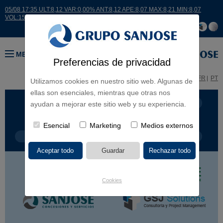
05/08 17:35 ULT:8,12 VAR:0,00% ANT:8,12 APE:8,07 MAX:8,21 MIN:8,07
VOL:15007
MENÚ
Preferencias de privacidad
ES
EN
FR
PT
Utilizamos cookies en nuestro sitio web. Algunas de
ellas son esenciales, mientras que otras nos
LÍNEA DE NEGOCIO
CONTINENTES
ayudan a mejorar este sitio web y su experiencia.
Esencial
Marketing
Medios externos
TIPOLOGÍA DE OBRA
POR NOMBRE
Cookies