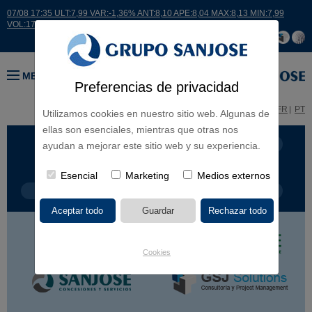
07/08 17:35 ULT:7,99 VAR:-1,36% ANT:8,10 APE:8,04 MAX:8,13 MIN:7,99
VOL:17664
MENÚ
Preferencias de privacidad
ES
EN
FR
PT
Utilizamos cookies en nuestro sitio web. Algunas de
ellas son esenciales, mientras que otras nos
LÍNEA DE NEGOCIO
CONTINENTES
ayudan a mejorar este sitio web y su experiencia.
Esencial
Marketing
Medios externos
TIPOLOGÍA DE OBRA
POR NOMBRE
Cookies