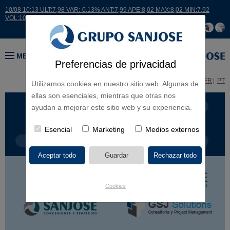
10/08 10:13 ULT:7,98 VAR:-0,13% ANT:7,99 APE:8,02 MAX:8,02 MIN:7,92
VOL:10501
MENÚ
Preferencias de privacidad
ES
EN
FR
PT
Utilizamos cookies en nuestro sitio web. Algunas de
ellas son esenciales, mientras que otras nos
LÍNEA DE NEGOCIO
CONTINENTES
ayudan a mejorar este sitio web y su experiencia.
Esencial
Marketing
Medios externos
TIPOLOGÍA DE OBRA
POR NOMBRE
Cookies