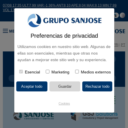
07/08 17:35 ULT:7,99 VAR:-1,36% ANT:8,10 APE:8,04 MAX:8,13 MIN:7,99
VOL:17664
MENÚ
Preferencias de privacidad
ES
EN
FR
PT
Utilizamos cookies en nuestro sitio web. Algunas de
ellas son esenciales, mientras que otras nos
LÍNEA DE NEGOCIO
CONTINENTES
ayudan a mejorar este sitio web y su experiencia.
Esencial
Marketing
Medios externos
TIPOLOGÍA DE OBRA
POR NOMBRE
Cookies