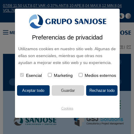
07/08 11:50 ULT:8,07 VAR:-0,37% ANT:8,10 APE:8,04 MAX:8,12 MIN:8,04
VOL:7671
MENÚ
Preferencias de privacidad
ES
EN
FR
PT
Utilizamos cookies en nuestro sitio web. Algunas de
ellas son esenciales, mientras que otras nos
LÍNEA DE NEGOCIO
CONTINENTES
ayudan a mejorar este sitio web y su experiencia.
Esencial
Marketing
Medios externos
TIPOLOGÍA DE OBRA
POR NOMBRE
Cookies