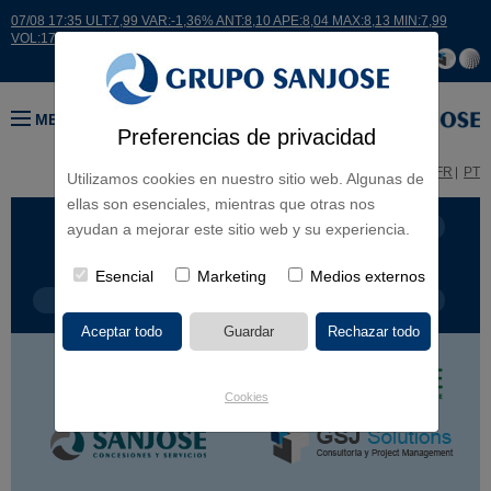
07/08 17:35 ULT:7,99 VAR:-1,36% ANT:8,10 APE:8,04 MAX:8,13 MIN:7,99
VOL:17664
MENÚ
Preferencias de privacidad
ES
EN
FR
PT
Utilizamos cookies en nuestro sitio web. Algunas de
ellas son esenciales, mientras que otras nos
LÍNEA DE NEGOCIO
CONTINENTES
ayudan a mejorar este sitio web y su experiencia.
Esencial
Marketing
Medios externos
TIPOLOGÍA DE OBRA
POR NOMBRE
Cookies