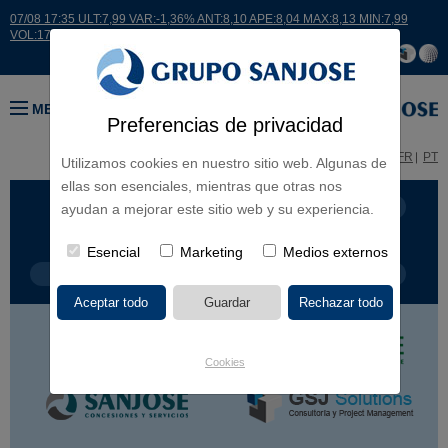
07/08 17:35 ULT:7,99 VAR:-1,36% ANT:8,10 APE:8,04 MAX:8,13 MIN:7,99
VOL:17664
MENÚ
Preferencias de privacidad
ES
EN
FR
PT
Utilizamos cookies en nuestro sitio web. Algunas de
ellas son esenciales, mientras que otras nos
LÍNEA DE NEGOCIO
CONTINENTES
ayudan a mejorar este sitio web y su experiencia.
Esencial
Marketing
Medios externos
TIPOLOGÍA DE OBRA
POR NOMBRE
Cookies