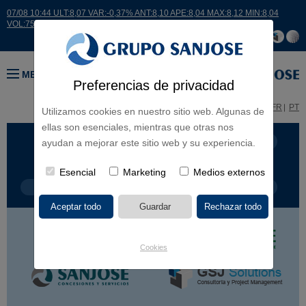
07/08 10:44 ULT:8,07 VAR:-0,37% ANT:8,10 APE:8,04 MAX:8,12 MIN:8,04
VOL:7518
MENÚ
Preferencias de privacidad
ES
EN
FR
PT
Utilizamos cookies en nuestro sitio web. Algunas de
ellas son esenciales, mientras que otras nos
LÍNEA DE NEGOCIO
CONTINENTES
ayudan a mejorar este sitio web y su experiencia.
Esencial
Marketing
Medios externos
TIPOLOGÍA DE OBRA
POR NOMBRE
Cookies