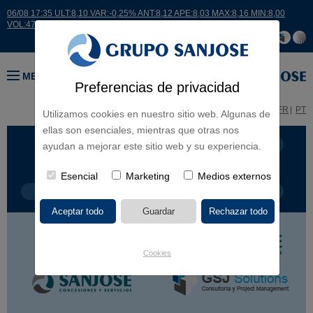
06/08 17:35 ULT:8,10 VAR:-0,25% ANT:8,12 APE:8,03 MAX:8,16 MIN:8,00
VOL:47811
MENÚ
Preferencias de privacidad
ES
EN
FR
PT
Utilizamos cookies en nuestro sitio web. Algunas de
ellas son esenciales, mientras que otras nos
LÍNEA DE NEGOCIO
CONTINENTES
ayudan a mejorar este sitio web y su experiencia.
Esencial
Marketing
Medios externos
TIPOLOGÍA DE OBRA
POR NOMBRE
Cookies