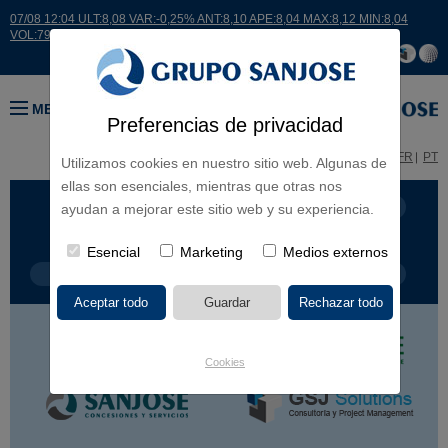
07/08 12:04 ULT:8,08 VAR:-0,25% ANT:8,10 APE:8,04 MAX:8,12 MIN:8,04
VOL:7932
MENÚ
Preferencias de privacidad
ES
EN
FR
PT
Utilizamos cookies en nuestro sitio web. Algunas de
ellas son esenciales, mientras que otras nos
LÍNEA DE NEGOCIO
CONTINENTES
ayudan a mejorar este sitio web y su experiencia.
Esencial
Marketing
Medios externos
TIPOLOGÍA DE OBRA
POR NOMBRE
Cookies