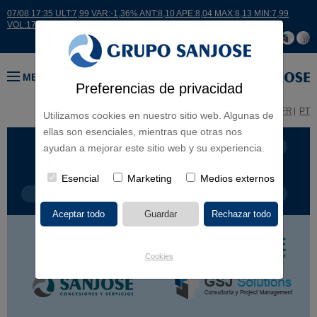
07/08 17:35 ULT:7,99 VAR:-1,36% ANT:8,10 APE:8,04 MAX:8,13 MIN:7,99
VOL:17664
MENÚ
Preferencias de privacidad
ES
EN
FR
PT
Utilizamos cookies en nuestro sitio web. Algunas de
ellas son esenciales, mientras que otras nos
LÍNEA DE NEGOCIO
CONTINENTES
ayudan a mejorar este sitio web y su experiencia.
Esencial
Marketing
Medios externos
TIPOLOGÍA DE OBRA
POR NOMBRE
Cookies