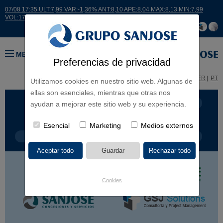
07/08 17:35 ULT:7,99 VAR:-1,36% ANT:8,10 APE:8,04 MAX:8,13 MIN:7,99
VOL:17664
MENÚ
Preferencias de privacidad
ES
EN
FR
PT
Utilizamos cookies en nuestro sitio web. Algunas de
ellas son esenciales, mientras que otras nos
LÍNEA DE NEGOCIO
CONTINENTES
ayudan a mejorar este sitio web y su experiencia.
Esencial
Marketing
Medios externos
TIPOLOGÍA DE OBRA
POR NOMBRE
Cookies