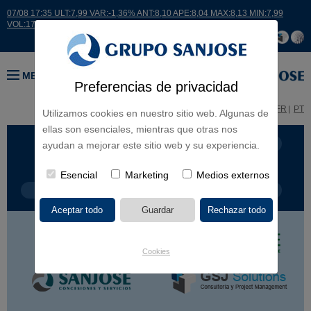
07/08 17:35 ULT:7,99 VAR:-1,36% ANT:8,10 APE:8,04 MAX:8,13 MIN:7,99
VOL:17664
MENÚ
Preferencias de privacidad
ES
EN
FR
PT
Utilizamos cookies en nuestro sitio web. Algunas de
ellas son esenciales, mientras que otras nos
LÍNEA DE NEGOCIO
CONTINENTES
ayudan a mejorar este sitio web y su experiencia.
Esencial
Marketing
Medios externos
TIPOLOGÍA DE OBRA
POR NOMBRE
Cookies