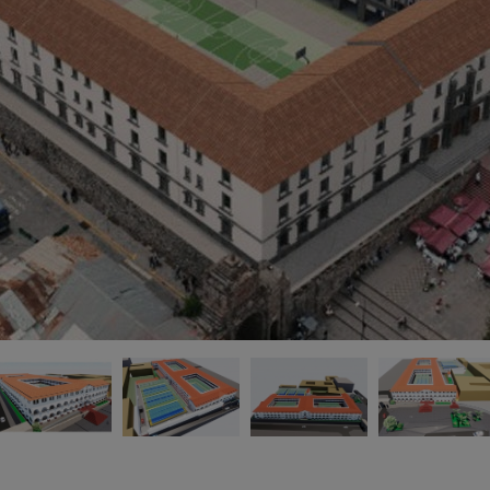
>
E
*
18
po
an
in
de
de
hi
UN
H