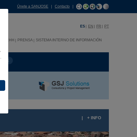
Únete a SANJOSE
|
Contacto
|
ES
EN
FR
PT
C
RRHH
PRENSA
SISTEMA INTERNO DE INFORMACIÓN
,
.
MBRE
|
+ INFO