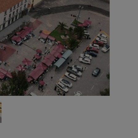
Proyecto en ejecución bajo la Certificación
DGE.
Fundado por Simón Bolívar el 8 de julio de
25, está institución educativa está reconocida
r el Congreso del Perú como el Colegio más
tiguo del país. Además, desde 1972 el
mueble se halla dentro de la Zona Monumental
l Cusco declarada como Monumento Histórico
l Perú, y desde 1983 forma parte del casco
stórico de la ciudad del Cusco declarada por la
ESCO como Patrimonio Cultural de la
umanidad.