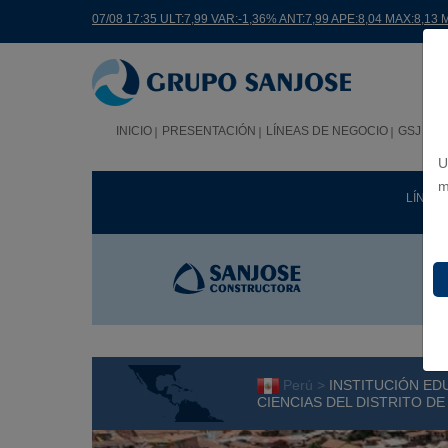
07/08 17:35 ULT:7,99 VAR:-1,36% ANT:7,99 APE:8,04 MAX:8,13 
INICIO
PRESENTACIÓN
LÍNEAS DE NEGOCIO
GSJ EN
U
m
LÍNEA
Perú >
INSTITUCIÓN ED
CIENCIAS DEL DISTRITO D