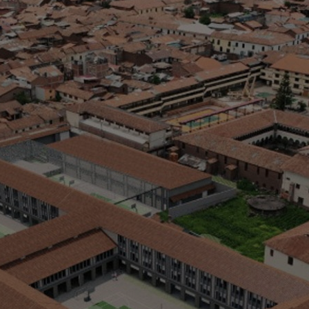
I
C
D
> 
> 
> 
> 
> 
> 
> 
> 