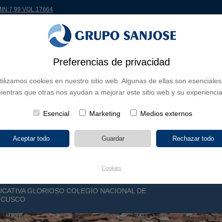
MIN:7,99 VOL:17664
Preferencias de privacidad
 EL MUNDO
PROYECTOS
ACCIONISTAS E INVERSORES
INNOVACIÓN
RS
tilizamos cookies en nuestro sitio web. Algunas de ellas son esenciales
ientras que otras nos ayudan a mejorar este sitio web y su experiencia
 DE NEGOCIO
CONTINENTES
TIPOLOGÍA DE OBRA
POR NO
Esencial
Marketing
Medios externos
Cookies
UCATIVA GLORIOSO COLEGIO NACIONAL DE
E CUSCO