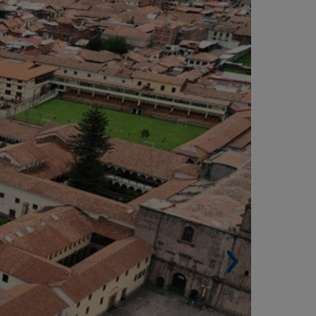
NSTITUCIÓN EDUCATIVA GLORIOSO
OLEGIO NACIONAL DE CIENCIAS DEL
ISTRITO DE CUSCO (PERÚ)
Superficie construida. 22.498 m².
Edificios. 15.
Aulas. 54.
Laboratorios y talleres. 14.
Auditorio.
Áreas deportivas. 3.789 m².
Áreas verdes. 2.138 m².
Arquitecto. FD Arquitectos.