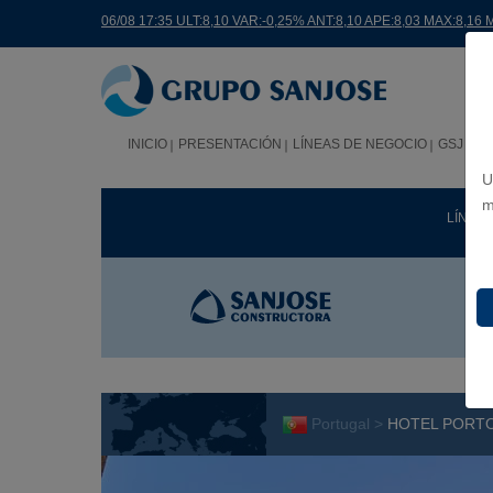
06/08 17:35 ULT:8,10 VAR:-0,25% ANT:8,10 APE:8,03 MAX:8,16 
INICIO
PRESENTACIÓN
LÍNEAS DE NEGOCIO
GSJ EN
U
m
LÍNEA
Portugal >
HOTEL PORTO