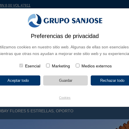
MIN:8,00 VOL:47811
Preferencias de privacidad
 EL MUNDO
PROYECTOS
ACCIONISTAS E INVERSORES
INNOVACIÓN
RS
tilizamos cookies en nuestro sitio web. Algunas de ellas son esenciales
ientras que otras nos ayudan a mejorar este sitio web y su experiencia
 DE NEGOCIO
CONTINENTES
TIPOLOGÍA DE OBRA
POR NO
Esencial
Marketing
Medios externos
Cookies
BAY FLORES 5 ESTRELLAS, OPORTO