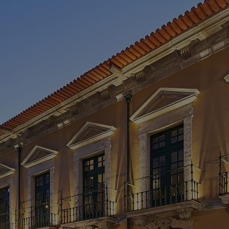
H
O
> 
> 
> 