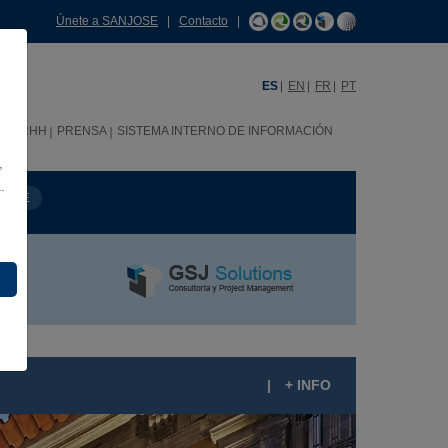
Únete a SANJOSE
|
Contacto
|
ES
EN
FR
PT
C
RRHH
PRENSA
SISTEMA INTERNO DE INFORMACIÓN
,
.
MBRE
|
+ INFO