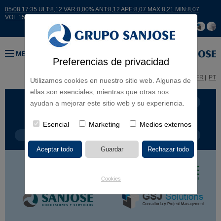
05/08 17:35 ULT:8,12 VAR:0,00% ANT:8,12 APE:8,07 MAX:8,21 MIN:8,07
VOL:15007
MENÚ
Preferencias de privacidad
ES
EN
FR
PT
Utilizamos cookies en nuestro sitio web. Algunas de
ellas son esenciales, mientras que otras nos
LÍNEA DE NEGOCIO
CONTINENTES
ayudan a mejorar este sitio web y su experiencia.
Esencial
Marketing
Medios externos
TIPOLOGÍA DE OBRA
POR NOMBRE
Cookies