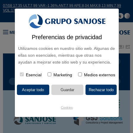
07/08 17:35 ULT:7,99 VAR:-1,36% ANT:7,99 APE:8,04 MAX:8,13 MIN:7,99
VOL:17664
MENÚ
Preferencias de privacidad
ES
EN
FR
PT
Utilizamos cookies en nuestro sitio web. Algunas de
ellas son esenciales, mientras que otras nos
LÍNEA DE NEGOCIO
CONTINENTES
ayudan a mejorar este sitio web y su experiencia.
Esencial
Marketing
Medios externos
TIPOLOGÍA DE OBRA
POR NOMBRE
Cookies