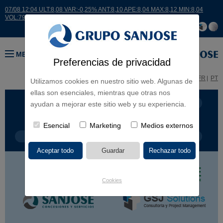
07/08 12:04 ULT:8,08 VAR:-0,25% ANT:8,10 APE:8,04 MAX:8,12 MIN:8,04
VOL:7932
MENÚ
Preferencias de privacidad
ES
EN
FR
PT
Utilizamos cookies en nuestro sitio web. Algunas de
ellas son esenciales, mientras que otras nos
LÍNEA DE NEGOCIO
CONTINENTES
ayudan a mejorar este sitio web y su experiencia.
Esencial
Marketing
Medios externos
TIPOLOGÍA DE OBRA
POR NOMBRE
Cookies