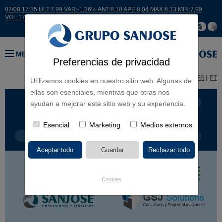
07/08 17:35 ULT:7,99 VAR:-1,36% ANT:8,10 APE:8,04 MAX:8,13 MIN:7,99
VOL:17664
MENÚ
Preferencias de privacidad
ES
EN
FR
PT
Utilizamos cookies en nuestro sitio web. Algunas de
ellas son esenciales, mientras que otras nos
LÍNEA DE NEGOCIO
CONTINENTES
ayudan a mejorar este sitio web y su experiencia.
Esencial
Marketing
Medios externos
TIPOLOGÍA DE OBRA
POR NOMBRE
Cookies