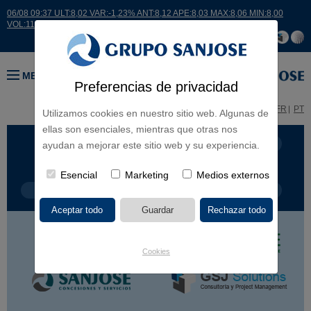
06/08 09:37 ULT:8,02 VAR:-1,23% ANT:8,12 APE:8,03 MAX:8,06 MIN:8,00
VOL:11955
MENÚ
Preferencias de privacidad
ES
EN
FR
PT
Utilizamos cookies en nuestro sitio web. Algunas de
ellas son esenciales, mientras que otras nos
LÍNEA DE NEGOCIO
CONTINENTES
ayudan a mejorar este sitio web y su experiencia.
Esencial
Marketing
Medios externos
TIPOLOGÍA DE OBRA
POR NOMBRE
Cookies