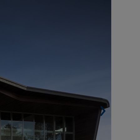
ENTRO REGIONAL DE SANGRE DE
OIMBRA (PORTUGAL)
Superficie construida. 4.100 m².
Arquitectos. ARX Portugal Arquitectos / José
ateus y Nuno Mateus.