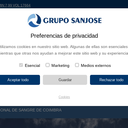
MIN:7,99 VOL:17664
Preferencias de privacidad
 EL MUNDO
PROYECTOS
ACCIONISTAS E INVERSORES
INNOVACIÓN
RS
tilizamos cookies en nuestro sitio web. Algunas de ellas son esenciales
ientras que otras nos ayudan a mejorar este sitio web y su experiencia
 DE NEGOCIO
CONTINENTES
TIPOLOGÍA DE OBRA
POR NO
Esencial
Marketing
Medios externos
Cookies
ONAL DE SANGRE DE COIMBRA