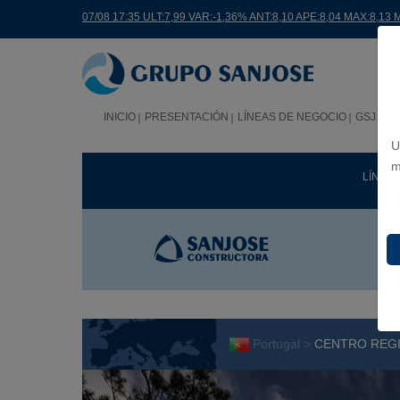
07/08 17:35 ULT:7,99 VAR:-1,36% ANT:8,10 APE:8,04 MAX:8,13 
INICIO
PRESENTACIÓN
LÍNEAS DE NEGOCIO
GSJ EN
U
m
LÍNEA
Portugal >
CENTRO REGI