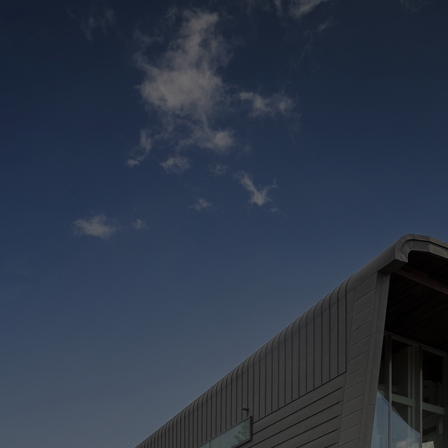
C
C
> 
> 
M