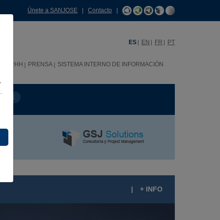
Únete a SANJOSE
|
Contacto
|
ES
EN
FR
PT
C
RRHH
PRENSA
SISTEMA INTERNO DE INFORMACIÓN
,
.
MBRE
|
+ INFO