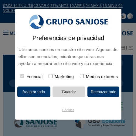
07/08 14:54 ULT:8,13 VAR:0,37% ANT:8,10 APE:8,04 MAX:8,13 MIN:8,04
VOL:8746
MENÚ
Preferencias de privacidad
ES
EN
FR
PT
Utilizamos cookies en nuestro sitio web. Algunas de
ellas son esenciales, mientras que otras nos
LÍNEA DE NEGOCIO
CONTINENTES
ayudan a mejorar este sitio web y su experiencia.
Esencial
Marketing
Medios externos
TIPOLOGÍA DE OBRA
POR NOMBRE
Cookies