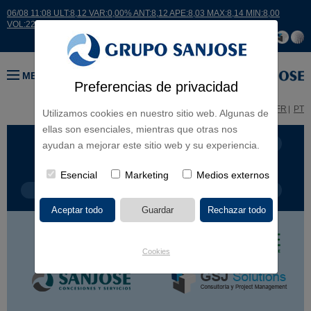
06/08 11:08 ULT:8,12 VAR:0,00% ANT:8,12 APE:8,03 MAX:8,14 MIN:8,00
VOL:22215
MENÚ
Preferencias de privacidad
ES
EN
FR
PT
Utilizamos cookies en nuestro sitio web. Algunas de
ellas son esenciales, mientras que otras nos
LÍNEA DE NEGOCIO
CONTINENTES
ayudan a mejorar este sitio web y su experiencia.
Esencial
Marketing
Medios externos
TIPOLOGÍA DE OBRA
POR NOMBRE
Cookies