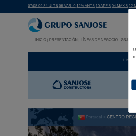
07/08 09:34 ULT:8,09 VAR:-0,12% ANT:8,10 APE:8,04 MAX:8,12 
INICIO
PRESENTACIÓN
LÍNEAS DE NEGOCIO
GSJ EN
U
m
LÍNEA
Portugal >
CENTRO REGI