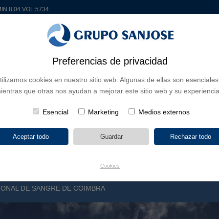
MIN:8,04 VOL:5734
Preferencias de privacidad
 EL MUNDO
PROYECTOS
ACCIONISTAS E INVERSORES
INNOVACIÓN
RS
tilizamos cookies en nuestro sitio web. Algunas de ellas son esenciales
ientras que otras nos ayudan a mejorar este sitio web y su experiencia
 DE NEGOCIO
CONTINENTES
TIPOLOGÍA DE OBRA
POR NO
Esencial
Marketing
Medios externos
Cookies
ONAL DE SANGRE DE COIMBRA