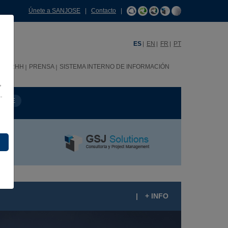
Únete a SANJOSE
|
Contacto
|
ES
EN
FR
PT
C
RRHH
PRENSA
SISTEMA INTERNO DE INFORMACIÓN
,
.
MBRE
|
+ INFO