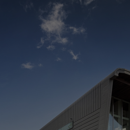
C
C
> 
> 
M