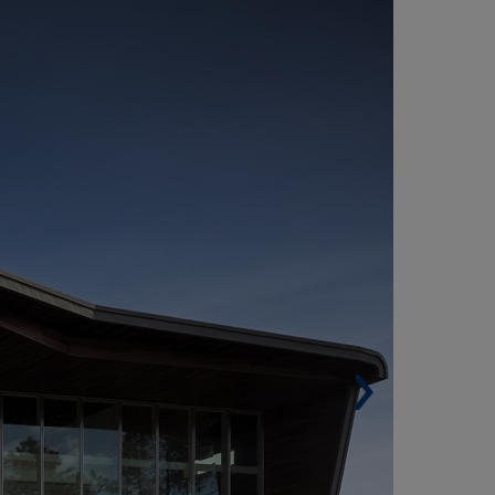
ENTRO REGIONAL DE SANGRE DE
OIMBRA (PORTUGAL)
Superficie construida. 4.100 m².
Arquitectos. ARX Portugal Arquitectos / José
ateus y Nuno Mateus.