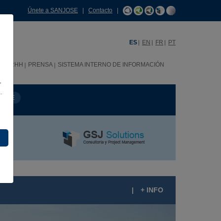
Únete a SANJOSE
|
Contacto
|
ES
EN
FR
PT
C
RRHH
PRENSA
SISTEMA INTERNO DE INFORMACIÓN
,
.
MBRE
|
+ INFO