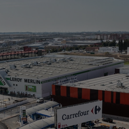
C
(
> 
> 
> 
> 
* 
Cl