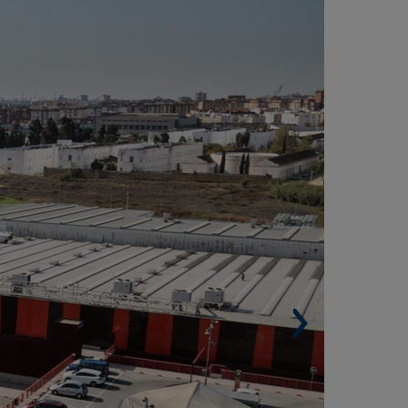
ENTRO COMERCIAL HOLEA, HUELVA
ESPAÑA)
Superficie construida. 95.618 m²
Locales comerciales.50.800 m²
Plazas de aparcamiento. 2.200
Arquitecto. Ramón Ramírez Miranda
Certificación BREEAM ES Comercial con
asificación BREEAM Correcto