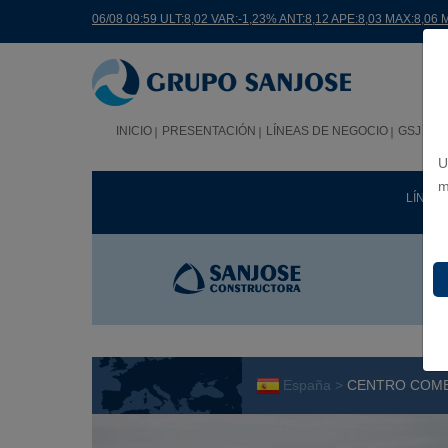
06/08 09:59 ULT:8,02 VAR:-1,23% ANT:8,12 APE:8,03 MAX:8,06 
INICIO
PRESENTACIÓN
LÍNEAS DE NEGOCIO
GSJ EN
U
m
LÍNEA
España >
CENTRO COME