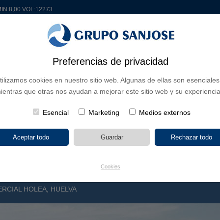
MIN:8,00 VOL:12273
Preferencias de privacidad
 EL MUNDO
PROYECTOS
ACCIONISTAS E INVERSORES
INNOVACIÓN
RS
tilizamos cookies en nuestro sitio web. Algunas de ellas son esenciales
ientras que otras nos ayudan a mejorar este sitio web y su experiencia
 DE NEGOCIO
CONTINENTES
TIPOLOGÍA DE OBRA
POR NO
Esencial
Marketing
Medios externos
Cookies
RCIAL HOLEA, HUELVA