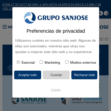
07/08 17:35 ULT:7,99 VAR:-1,36% ANT:8,10 APE:8,04 MAX:8,13 MIN:7,99
VOL:17664
MENÚ
Preferencias de privacidad
ES
EN
FR
PT
Utilizamos cookies en nuestro sitio web. Algunas de
ellas son esenciales, mientras que otras nos
LÍNEA DE NEGOCIO
CONTINENTES
ayudan a mejorar este sitio web y su experiencia.
Esencial
Marketing
Medios externos
TIPOLOGÍA DE OBRA
POR NOMBRE
Cookies