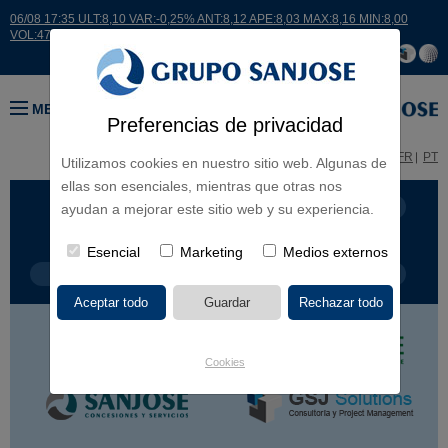
06/08 17:35 ULT:8,10 VAR:-0,25% ANT:8,12 APE:8,03 MAX:8,16 MIN:8,00
VOL:47811
MENÚ
Preferencias de privacidad
ES
EN
FR
PT
Utilizamos cookies en nuestro sitio web. Algunas de
ellas son esenciales, mientras que otras nos
LÍNEA DE NEGOCIO
CONTINENTES
ayudan a mejorar este sitio web y su experiencia.
Esencial
Marketing
Medios externos
TIPOLOGÍA DE OBRA
POR NOMBRE
Cookies