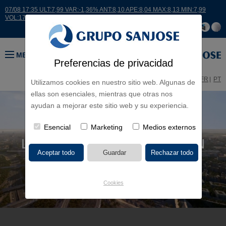
07/08 17:35 ULT:7,99 VAR:-1,36% ANT:8,10 APE:8,04 MAX:8,13 MIN:7,99
VOL:17664
MENÚ
Preferencias de privacidad
ES
EN
FR
PT
Utilizamos cookies en nuestro sitio web. Algunas de
ellas son esenciales, mientras que otras nos
ayudan a mejorar este sitio web y su experiencia.
Esencial
Marketing
Medios externos
Cookies