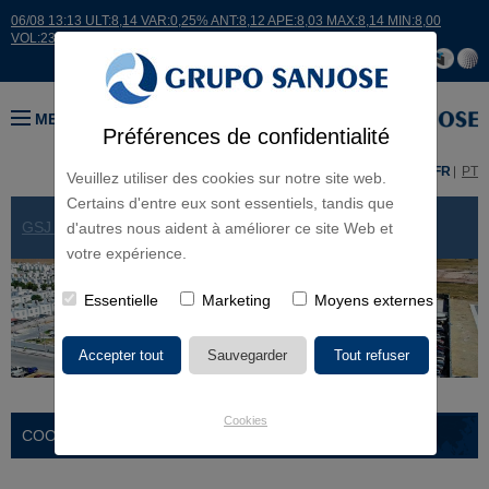
06/08 13:13 ULT:8,14 VAR:0,25% ANT:8,12 APE:8,03 MAX:8,14 MIN:8,00
VOL:23719
MENU
Préférences de confidentialité
ES
EN
FR
PT
Veuillez utiliser des cookies sur notre site web.
Certains d'entre eux sont essentiels, tandis que
GSJ DANS LE MONDE
> MEXIQUE
d'autres nous aident à améliorer ce site Web et
votre expérience.
Essentielle
Marketing
Moyens externes
Cookies
COORDONNÉES