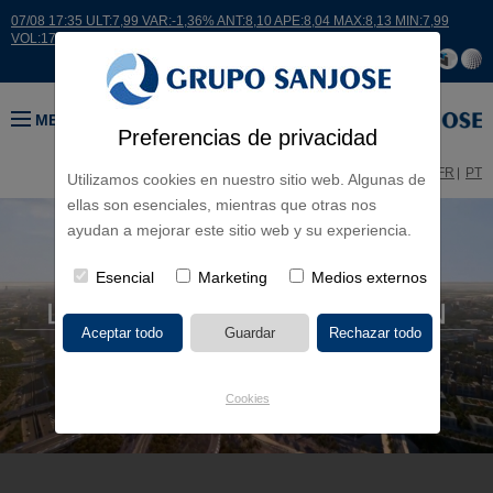
07/08 17:35 ULT:7,99 VAR:-1,36% ANT:8,10 APE:8,04 MAX:8,13 MIN:7,99
VOL:17664
MENÚ
Preferencias de privacidad
ES
EN
FR
PT
Utilizamos cookies en nuestro sitio web. Algunas de
ellas son esenciales, mientras que otras nos
ayudan a mejorar este sitio web y su experiencia.
Esencial
Marketing
Medios externos
Cookies