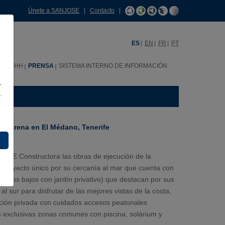
Únete a SANJOSE
|
Contacto
|
ES
EN
FR
PT
RRHH
PRENSA
SISTEMA INTERNO DE INFORMACIÓN
,
.
l Carena en El Médano, Tenerife
SE Constructora las obras de ejecución de la
proyecto único por su cercanía al mar que cuenta con
cluidos bajos con jardín privativo) que destacan por sus
al sur para disfrutar de las mejores vistas de la costa,
zación privada con cuidados accesos peatonales
s exclusivas zonas comunes con piscina, solárium y