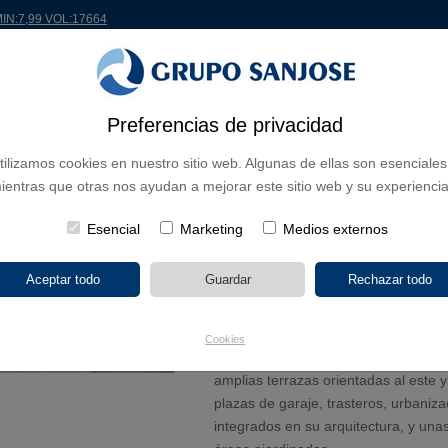
MIN:7,99 VOL:17664
Preferencias de privacidad
 EL MUNDO
PROYECTOS
ACCIONISTAS E INVERSORES
INNOVACIÓN
RSC
tilizamos cookies en nuestro sitio web. Algunas de ellas son esenciales
ientras que otras nos ayudan a mejorar este sitio web y su experiencia
ncial Carena en El Médano, Tenerife
Esencial
Marketing
Medios externos
SANJOSE construirá el Residencia
10/04/2024
AEDAS Homes ha adjudicado a SANJO
promoción Carena en El Médano, un 
Cookies
52 viviendas de 2 y 3 dormitorios (in
amplias terrazas orientadas al este y 
plazas de garaje, trasteros, urbani
integrados en su arquitectura, y una