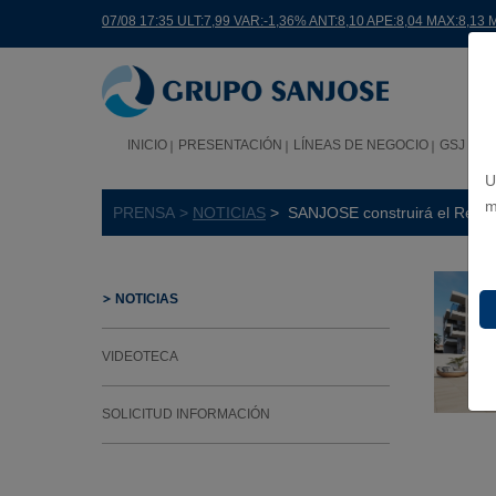
07/08 17:35 ULT:7,99 VAR:-1,36% ANT:8,10 APE:8,04 MAX:8,13 
INICIO
PRESENTACIÓN
LÍNEAS DE NEGOCIO
GSJ EN
U
m
PRENSA >
NOTICIAS
> SANJOSE construirá el Reside
NOTICIAS
VIDEOTECA
SOLICITUD INFORMACIÓN