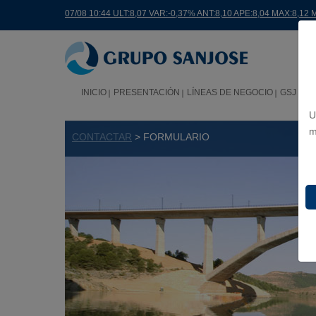
07/08 10:44 ULT:8,07 VAR:-0,37% ANT:8,10 APE:8,04 MAX:8,12 
INICIO
PRESENTACIÓN
LÍNEAS DE NEGOCIO
GSJ EN
U
m
CONTACTAR
> FORMULARIO