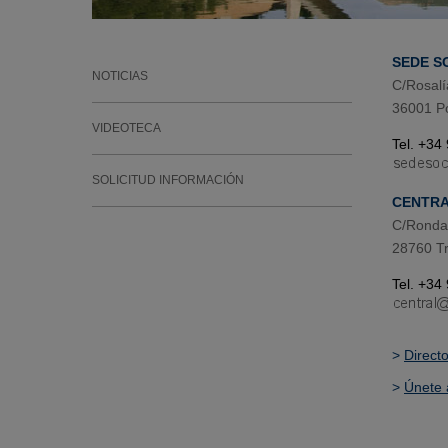
SEDE S
NOTICIAS
C/Rosalí
36001 P
VIDEOTECA
Tel. +34
SOLICITUD INFORMACIÓN
CENTR
C/Ronda 
28760 Tr
Tel. +34
>
Direct
>
Únete 