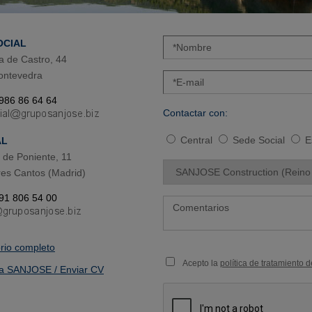
OCIAL
a de Castro, 44
ontevedra
 986 86 64 64
Contactar con:
Central
Sede Social
E
AL
de Poniente, 11
es Cantos (Madrid)
 91 806 54 00
orio completo
Acepto la
política de tratamiento 
a SANJOSE / Enviar CV