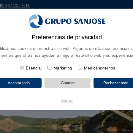
MIN:8,04 VOL:7518
Preferencias de privacidad
 EL MUNDO
PROYECTOS
ACCIONISTAS E INVERSORES
INNOVACIÓN
RSC
tilizamos cookies en nuestro sitio web. Algunas de ellas son esenciales
ientras que otras nos ayudan a mejorar este sitio web y su experiencia
Esencial
Marketing
Medios externos
Cookies