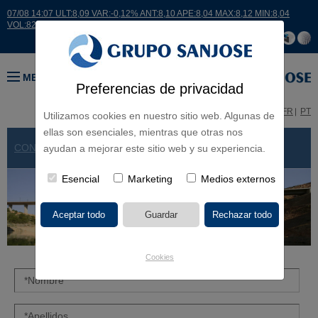
07/08 14:07 ULT:8,09 VAR:-0,12% ANT:8,10 APE:8,04 MAX:8,12 MIN:8,04
VOL:8228
MENÚ
Preferencias de privacidad
ES
EN
FR
PT
Utilizamos cookies en nuestro sitio web. Algunas de
ellas son esenciales, mientras que otras nos
CONTACTAR
> FORMULARIO
ayudan a mejorar este sitio web y su experiencia.
Esencial
Marketing
Medios externos
Cookies